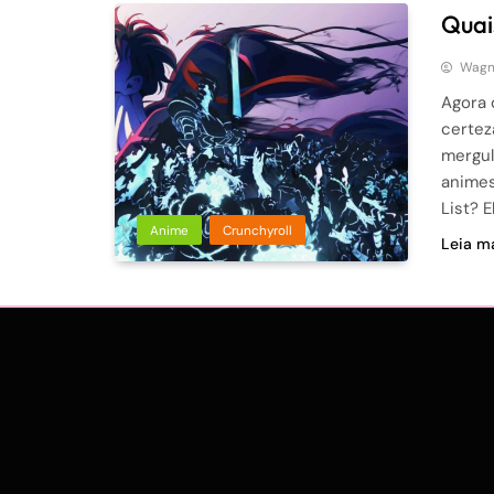
Quai
Wagne
Agora 
certez
mergul
animes
List? 
Anime
Crunchyroll
Leia ma