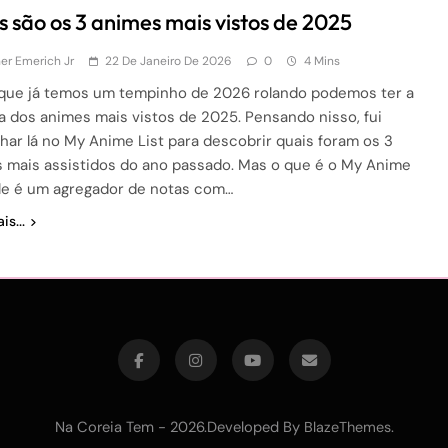
s são os 3 animes mais vistos de 2025
r Emerich Jr
22 De Janeiro De 2026
0
4 Mins
que já temos um tempinho de 2026 rolando podemos ter a
a dos animes mais vistos de 2025. Pensando nisso, fui
har lá no My Anime List para descobrir quais foram os 3
 mais assistidos do ano passado. Mas o que é o My Anime
Ele é um agregador de notas com…
is...
Na Coreia Tem - 2026.Developed By
.
BlazeThemes