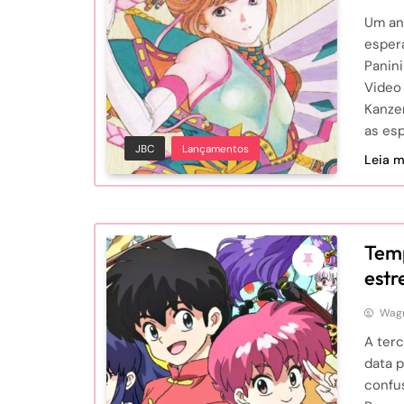
Um an
esper
Panini
Video 
Kanze
as esp
JBC
Lançamentos
Leia ma
Temp
estr
Wagn
A ter
data p
confu