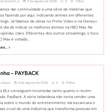
er Emerich Jr
5 De Agosto De 2026
0
7 Mins
vamos dar continuidade a uma série de matérias que
os fazendo por aqui, indicando animes em diferentes
ings. Já falamos de obras no Prime Video e na Disney+.
 é dia de indicar os melhores animes na HBO Max. Na
opinião, claro. Diferentes dos outros streamings, o foco
O Max é voltado…
is...
enha – PAYBACK
u Souza
4 De Agosto De 2026
0
8 Mins
s BLs conseguem incomodar tanto quanto o recém
zado, PayBack. A série tailandesa não tenta vender uma
sia sobre o mundo do entretenimento; ela escancara o
mais cruel de uma indústria que transforma pessoas em