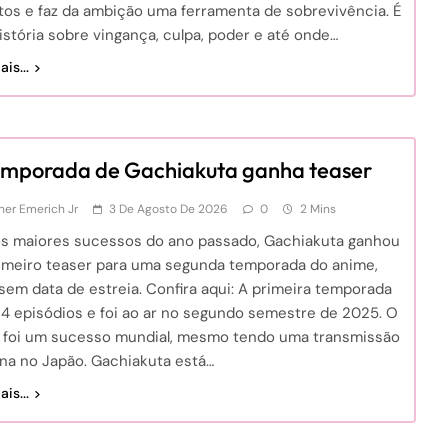
tos e faz da ambição uma ferramenta de sobrevivência. É
stória sobre vingança, culpa, poder e até onde…
is...
emporada de Gachiakuta ganha teaser
er Emerich Jr
3 De Agosto De 2026
0
2 Mins
s maiores sucessos do ano passado, Gachiakuta ganhou
imeiro teaser para uma segunda temporada do anime,
sem data de estreia. Confira aqui: A primeira temporada
24 episódios e foi ao ar no segundo semestre de 2025. O
 foi um sucesso mundial, mesmo tendo uma transmissão
na no Japão. Gachiakuta está…
is...