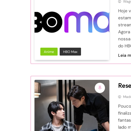
Wagn
Hoje 
estam
stream
Agora
nossa 
do HB
Anime
HBO Max
Leia ma
Res
Mad
Pouco
finali
fanta
lado 