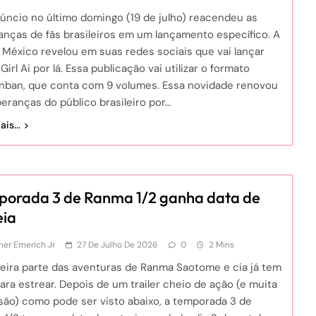
úncio no último domingo (19 de julho) reacendeu as
anças de fãs brasileiros em um lançamento específico. A
 México revelou em suas redes sociais que vai lançar
Girl Ai por lá. Essa publicação vai utilizar o formato
nban, que conta com 9 volumes. Essa novidade renovou
eranças do público brasileiro por…
is...
orada 3 de Ranma 1/2 ganha data de
eia
er Emerich Jr
27 De Julho De 2026
0
2 Mins
ceira parte das aventuras de Ranma Saotome e cia já tem
ara estrear. Depois de um trailer cheio de ação (e muita
são) como pode ser visto abaixo, a temporada 3 de