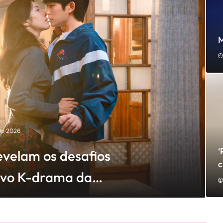
M
De 2026
‘
evelam os desafios
c
ovo K-drama da