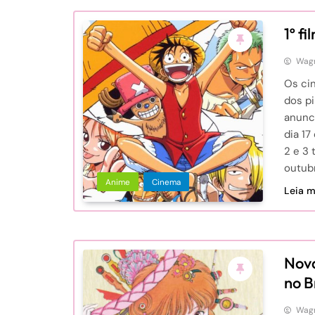
1º f
Wagn
Os ci
dos pi
anunc
dia 17
2 e 3
outub
Anime
Cinema
Leia ma
Nova
no B
Wagn