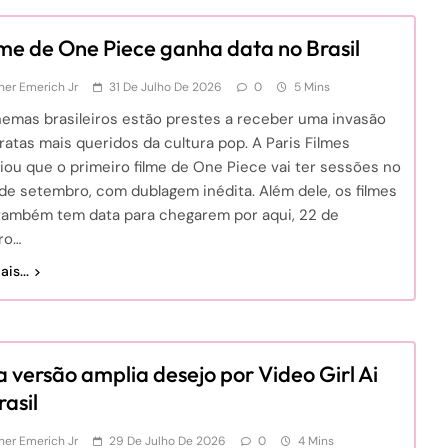
ilme de One Piece ganha data no Brasil
er Emerich Jr
31 De Julho De 2026
0
5 Mins
nemas brasileiros estão prestes a receber uma invasão
ratas mais queridos da cultura pop. A Paris Filmes
iou que o primeiro filme de One Piece vai ter sessões no
 de setembro, com dublagem inédita. Além dele, os filmes
 também tem data para chegarem por aqui, 22 de
ro…
is...
 versão amplia desejo por Video Girl Ai
rasil
er Emerich Jr
29 De Julho De 2026
0
4 Mins