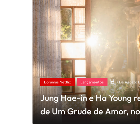
Doramas Netflix
Lançamentos
7 De Agosto 
Jung Hae-in e Ha Young r
de Um Grude de Amor, n
Netflix