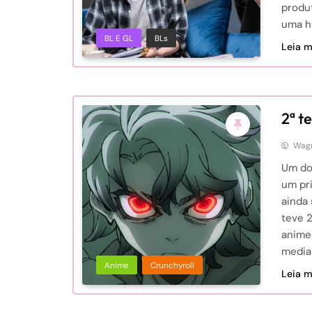
produ
uma hi
BL E GL
BLs
Leia ma
2ª t
Wagn
Um do
um pr
ainda 
teve 
anime
media
Anime
Crunchyroll
Leia ma