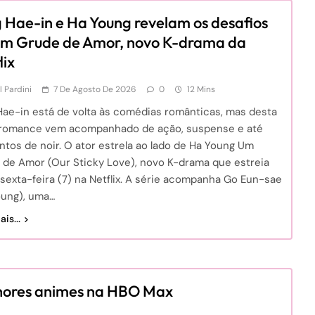
 Hae-in e Ha Young revelam os desafios
Um Grude de Amor, novo K-drama da
lix
l Pardini
7 De Agosto De 2026
0
12 Mins
Hae-in está de volta às comédias românticas, mas desta
 romance vem acompanhado de ação, suspense e até
tos de noir. O ator estrela ao lado de Ha Young Um
 de Amor (Our Sticky Love), novo K-drama que estreia
sexta-feira (7) na Netflix. A série acompanha Go Eun-sae
oung), uma…
is...
hores animes na HBO Max