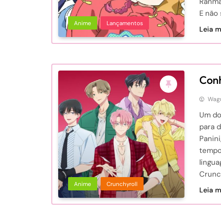
Ranma 
E não 
Anime
Lançamentos
Leia ma
Conh
Wagn
Um do
para 
Panin
tempor
lingua
Crunc
Anime
Crunchyroll
Leia ma