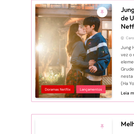
Jung
de 
Netf
Caro
Jung 
vez o
elemen
Grude
nesta 
(Ha Y
Doramas Netflix
Lançamentos
Leia ma
Mel