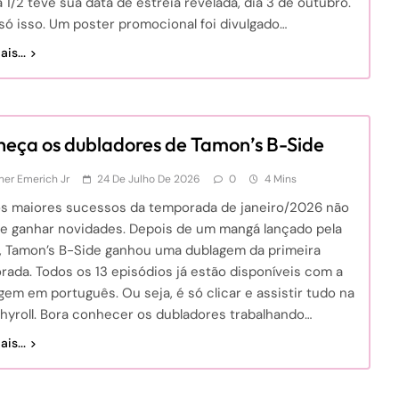
1/2 teve sua data de estreia revelada, dia 3 de outubro.
só isso. Um poster promocional foi divulgado…
is...
eça os dubladores de Tamon’s B-Side
er Emerich Jr
24 De Julho De 2026
0
4 Mins
s maiores sucessos da temporada de janeiro/2026 não
de ganhar novidades. Depois de um mangá lançado pela
i, Tamon’s B-Side ganhou uma dublagem da primeira
ada. Todos os 13 episódios já estão disponíveis com a
gem em português. Ou seja, é só clicar e assistir tudo na
hyroll. Bora conhecer os dubladores trabalhando…
is...