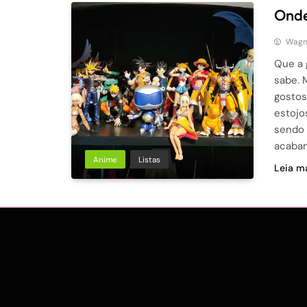
Onde
Wagne
Que a 
sabe. 
gostos
estojo
sendo 
acaba
Anime
Listas
Leia ma