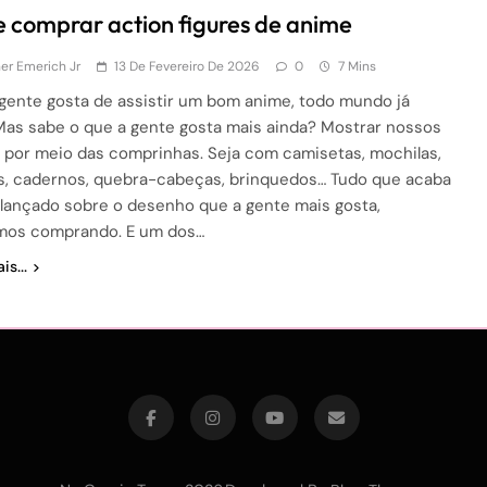
 comprar action figures de anime
r Emerich Jr
13 De Fevereiro De 2026
0
7 Mins
gente gosta de assistir um bom anime, todo mundo já
Mas sabe o que a gente gosta mais ainda? Mostrar nossos
 por meio das comprinhas. Seja com camisetas, mochilas,
s, cadernos, quebra-cabeças, brinquedos… Tudo que acaba
lançado sobre o desenho que a gente mais gosta,
mos comprando. E um dos…
is...