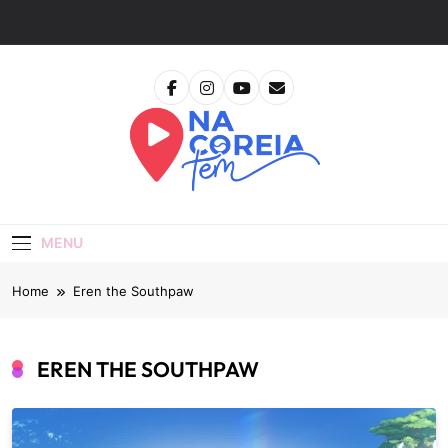
Skip
to
content
Na Coreia Tem
Tudo Sobre Dramas Coreanos E Cinema Asiático
MENU
Home
Eren the Southpaw
EREN THE SOUTHPAW