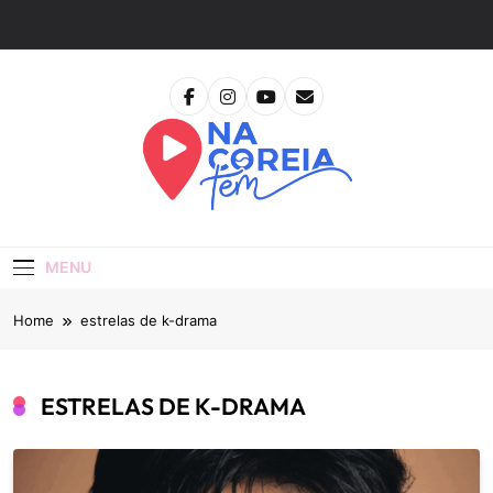
Skip
to
content
Na Coreia Tem
Tudo Sobre Dramas Coreanos E Cinema Asiático
MENU
Home
estrelas de k-drama
ESTRELAS DE K-DRAMA