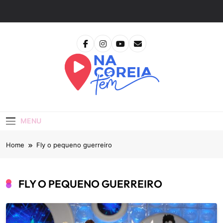
Skip
to
content
Na Coreia Tem
Tudo Sobre Dramas Coreanos E Cinema Asiático
MENU
Home
Fly o pequeno guerreiro
FLY O PEQUENO GUERREIRO