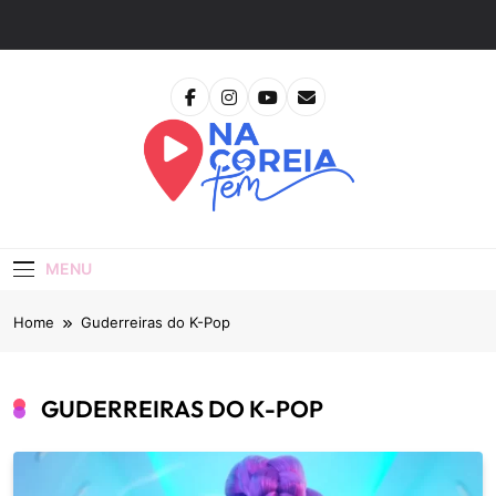
Skip
to
content
Na Coreia Tem
Tudo Sobre Dramas Coreanos E Cinema Asiático
MENU
Home
Guderreiras do K-Pop
GUDERREIRAS DO K-POP