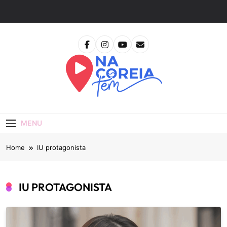
Skip
to
content
Na Coreia Tem
Tudo Sobre Dramas Coreanos E Cinema Asiático
MENU
Home
IU protagonista
IU PROTAGONISTA