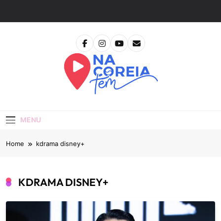
Skip
to
content
Na Coreia Tem
Tudo Sobre Dramas Coreanos E Cinema Asiático
MENU
Home
kdrama disney+
KDRAMA DISNEY+