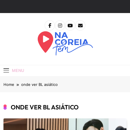
Skip
to
content
Na Coreia Tem
Tudo Sobre Dramas Coreanos E Cinema Asiático
MENU
Home
onde ver BL asiático
ONDE VER BL ASIÁTICO