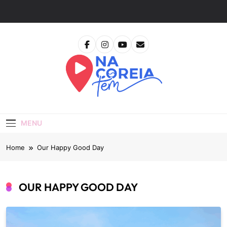
Skip
to
content
Na Coreia Tem
Tudo Sobre Dramas Coreanos E Cinema Asiático
MENU
Home
Our Happy Good Day
OUR HAPPY GOOD DAY