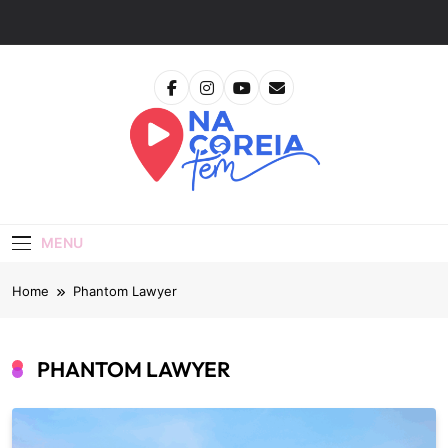
Skip
to
content
Na Coreia Tem
Tudo Sobre Dramas Coreanos E Cinema Asiático
MENU
Home
Phantom Lawyer
PHANTOM LAWYER