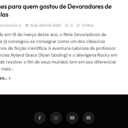
es para quem gostou de Devoradores de
elas
r Emerich Jr
15 De Abril De 2026
0
10 Mins
o em 19 de março deste ano, o filme Devoradores de
as já conseguiu se consagrar como um dos clássicos
os de ficção científica. A aventura calorosa do professor
ncias Ryland Grace (Ryan Gosling) e o alienígena Rocky em
de resolver o fim de seus mundos tem em seu diferencial
o mais…
is...