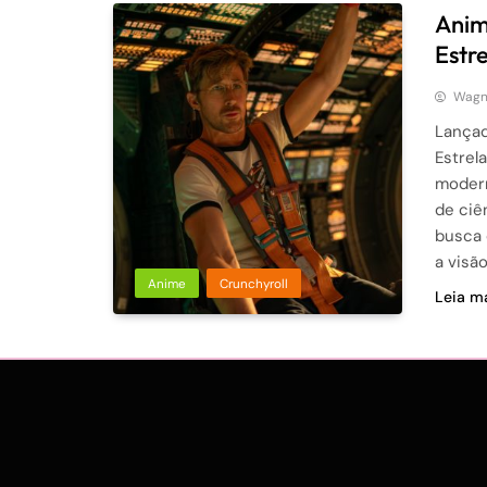
Anim
Estr
Wagne
Lançad
Estrel
modern
de ciê
busca 
a visã
Anime
Crunchyroll
Leia ma