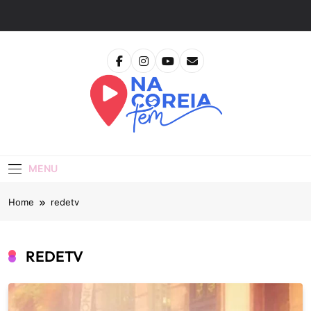
Skip
to
content
Na Coreia Tem
Tudo Sobre Dramas Coreanos E Cinema Asiático
MENU
Home
redetv
REDETV