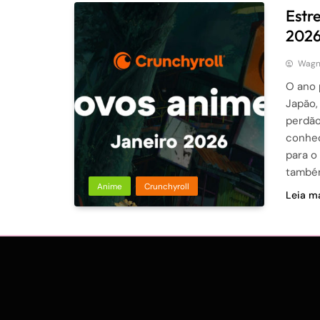
Estr
202
Wagne
O ano 
Japão,
perdão
conhec
para o
també
Anime
Crunchyroll
Leia ma