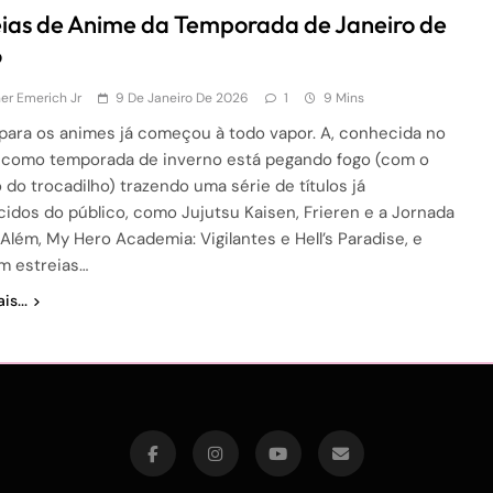
eias de Anime da Temporada de Janeiro de
6
r Emerich Jr
9 De Janeiro De 2026
1
9 Mins
para os animes já começou à todo vapor. A, conhecida no
 como temporada de inverno está pegando fogo (com o
 do trocadilho) trazendo uma série de títulos já
idos do público, como Jujutsu Kaisen, Frieren e a Jornada
 Além, My Hero Academia: Vigilantes e Hell’s Paradise, e
m estreias…
is...