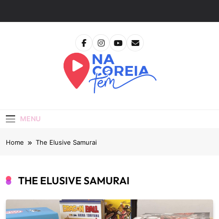
Skip
to
content
Na Coreia Tem
Tudo Sobre Dramas Coreanos E Cinema Asiático
MENU
Home
The Elusive Samurai
THE ELUSIVE SAMURAI