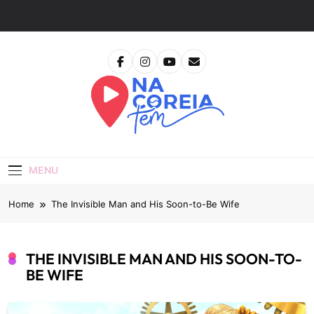
Skip
to
content
Na Coreia Tem
Tudo Sobre Dramas Coreanos E Cinema Asiático
MENU
Home
The Invisible Man and His Soon-to-Be Wife
THE INVISIBLE MAN AND HIS SOON-TO-
BE WIFE