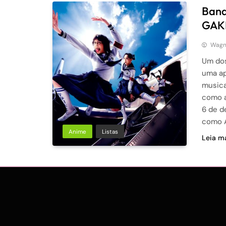
Band
GAK
Wagne
Um dos
uma ap
musica
como a
6 de d
como A
Anime
Listas
Leia ma