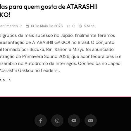
as para quem gosta de ATARASHII
KO!
r Emerich Jr
13 De Maio De 2026
0
5 Mins
 grupos de mais sucesso no Japão, finalmente teremos
resentação de ATARASHII GAKKO! no Brasil. O conjunto
l formado por Suzuka, Rin, Kanon e Mizyu foi anunciado
tração do Primavera Sound 2026, que acontecerá dias 5 e
ezembro no Autódromo de Interlagos. Conhecida no Japão
tarashii Gakkou no Leaders…
is...