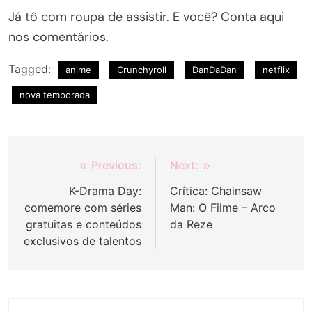
Já tô com roupa de assistir. E você? Conta aqui
nos comentários.
Tagged:
anime
Crunchyroll
DanDaDan
netflix
nova temporada
Navegação
Previous:
Next:
de
K-Drama Day:
Crítica: Chainsaw
comemore com séries
Man: O Filme – Arco
Post
gratuitas e conteúdos
da Reze
exclusivos de talentos