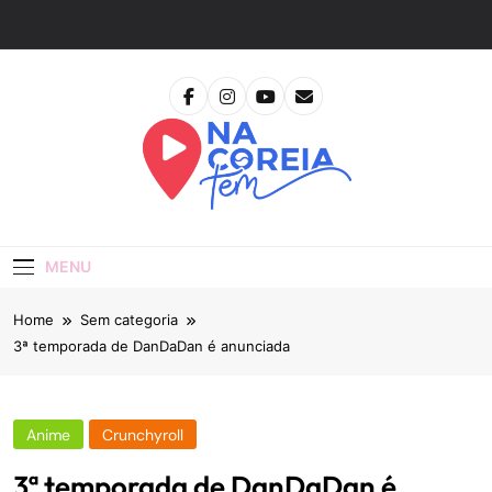
Skip
to
content
Na Coreia Tem
Tudo Sobre Dramas Coreanos E Cinema Asiático
MENU
Home
Sem categoria
3ª temporada de DanDaDan é anunciada
Anime
Crunchyroll
3ª temporada de DanDaDan é