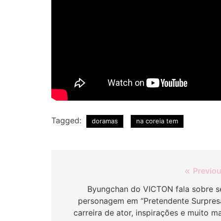
Tagged:
doramas
na coreia tem
Navegação
Previou
de
Byungchan do VICTON fala sobre s
personagem em “Pretendente Surpresa
Post
carreira de ator, inspirações e muito m