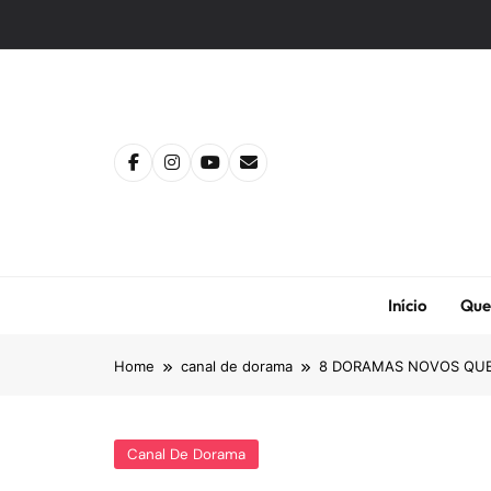
Skip
to
content
Início
Que
Home
canal de dorama
8 DORAMAS NOVOS QUE
Canal De Dorama