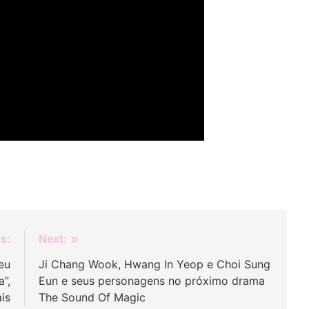
s:
Next:
eu
Ji Chang Wook, Hwang In Yeop e Choi Sung
”,
Eun e seus personagens no próximo drama
ais
The Sound Of Magic