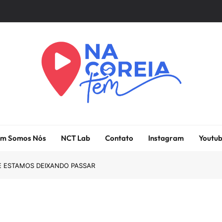
Na Coreia Tem
Tudo Sobre Dramas Coreanos E Cinema Asiático
m Somos Nós
NCT Lab
Contato
Instagram
Youtu
 ESTAMOS DEIXANDO PASSAR