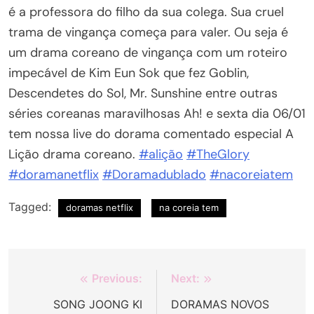
é a professora do filho da sua colega. Sua cruel
trama de vingança começa para valer. Ou seja é
um drama coreano de vingança com um roteiro
impecável de Kim Eun Sok que fez Goblin,
Descendetes do Sol, Mr. Sunshine entre outras
séries coreanas maravilhosas Ah! e sexta dia 06/01
tem nossa live do dorama comentado especial A
Lição drama coreano.
#alição
#TheGlory
#doramanetflix
#Doramadublado
#nacoreiatem
Tagged:
doramas netflix
na coreia tem
Navegação
Previous:
Next:
de
SONG JOONG KI
DORAMAS NOVOS