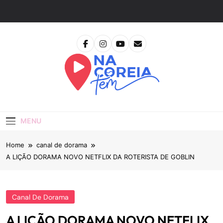
Skip
to
content
Na Coreia Tem
Tudo Sobre Dramas Coreanos E Cinema Asiático
MENU
Home
canal de dorama
A LIÇÃO DORAMA NOVO NETFLIX DA ROTERISTA DE GOBLIN
Canal De Dorama
A LIÇÃO DORAMA NOVO NETFLIX