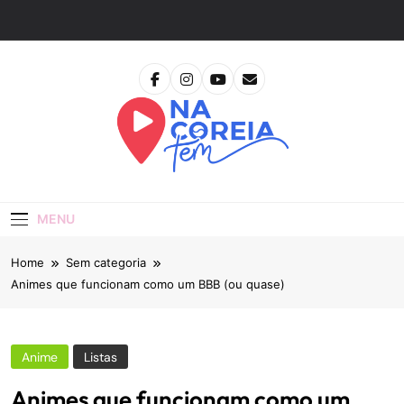
Skip
to
content
Na Coreia Tem
Tudo Sobre Dramas Coreanos E Cinema Asiático
MENU
Home
Sem categoria
Animes que funcionam como um BBB (ou quase)
Anime
Listas
Animes que funcionam como um