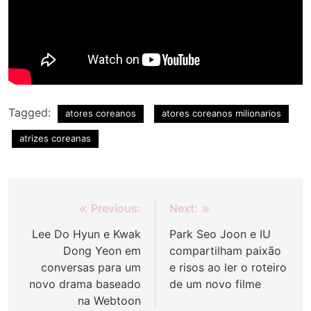
Tagged:
atores coreanos
atores coreanos milionarios
atrizes coreanas
Navegação
Previous:
Next:
de
Lee Do Hyun e Kwak
Park Seo Joon e IU
Dong Yeon em
compartilham paixão
Post
conversas para um
e risos ao ler o roteiro
novo drama baseado
de um novo filme
na Webtoon