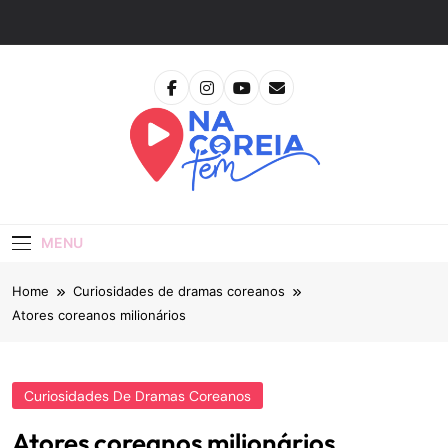
Skip
to
content
Na Coreia Tem
Tudo Sobre Dramas Coreanos E Cinema Asiático
MENU
Home
Curiosidades de dramas coreanos
Atores coreanos milionários
Curiosidades De Dramas Coreanos
Atores coreanos milionários