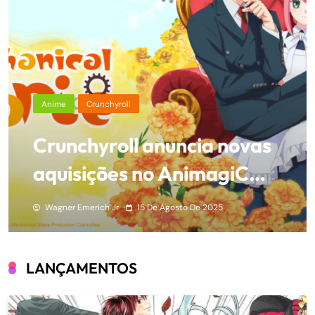
Anime
Crunchyroll
Crunchyroll anuncia novas
aquisições no AnimagiC
2025
Wagner Emerich Jr
15 De Agosto De 2025
LANÇAMENTOS