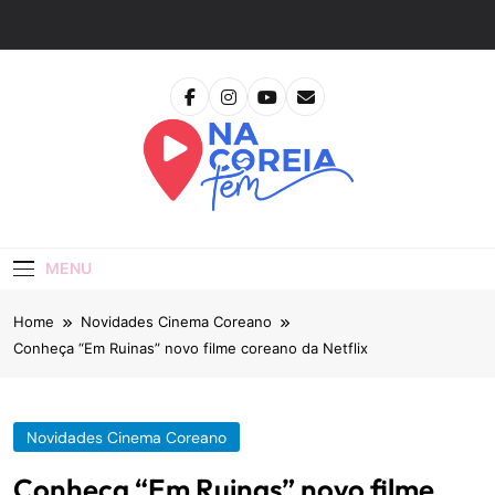
Skip
to
content
Na Coreia Tem
Tudo Sobre Dramas Coreanos E Cinema Asiático
MENU
Home
Novidades Cinema Coreano
Conheça “Em Ruinas” novo filme coreano da Netflix
Novidades Cinema Coreano
Conheça “Em Ruinas” novo filme