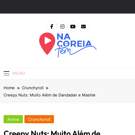
Skip
to
content
Na Coreia Tem
Tudo Sobre Dramas Coreanos E Cinema Asiático
MENU
Home
Crunchyroll
Creepy Nuts: Muito Além de Dandadan e Mashle
Anime
Crunchyroll
Creepy Nuts: Muito Além de