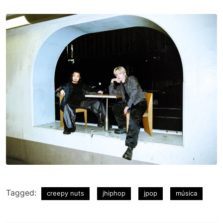
Tagged:
creepy nuts
jhiphop
jpop
música