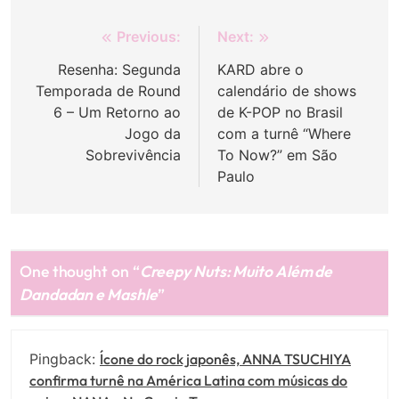
Navegação
Previous:
Next:
de
Resenha: Segunda
KARD abre o
Temporada de Round
calendário de shows
Post
6 – Um Retorno ao
de K-POP no Brasil
Jogo da
com a turnê “Where
Sobrevivência
To Now?” em São
Paulo
One thought on “
Creepy Nuts: Muito Além de
Dandadan e Mashle
”
Pingback:
Ícone do rock japonês, ANNA TSUCHIYA
confirma turnê na América Latina com músicas do