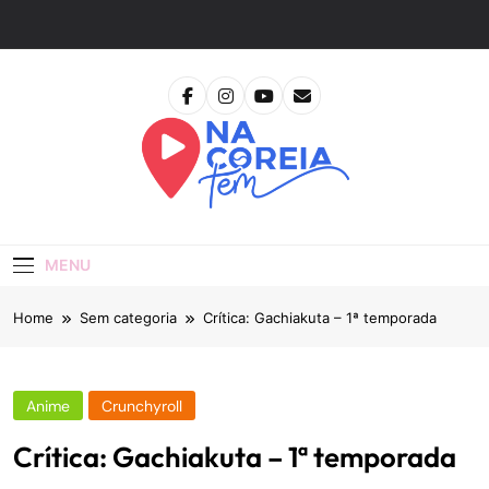
Skip
to
content
Na Coreia Tem
Tudo Sobre Dramas Coreanos E Cinema Asiático
MENU
Home
Sem categoria
Crítica: Gachiakuta – 1ª temporada
Anime
Crunchyroll
Crítica: Gachiakuta – 1ª temporada