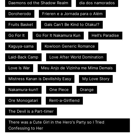
Daemons od the Shadow Realm
dia dos namorados
Doroherodo
Frieren e a Jornada para o Além
Fruits Basket
Gals Can't Be Kind to Otaku!?
Go For It
Go For It Nakamura Kun
Hell's Paradise
Kaguya-sama
Kowloon Generic Romance
Laid-Back Camp
Love After World Domination
Love Is War
Meu Anjo de Vizinha me Mima Demais
Mistress Kanan is Devilishily Easy
My Love Story
Nakamura-kun!!
One Piece
Orange
Ore Monogatari
Rent-a-Girlfiend
The Devil is a Part-timer
There was a Cute Girl in the Hero's Party so I Tried
Confessing to Her