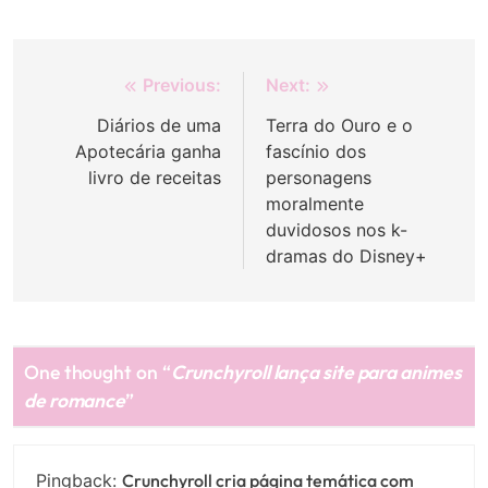
Navegação
Previous:
Next:
de
Diários de uma
Terra do Ouro e o
Apotecária ganha
fascínio dos
Post
livro de receitas
personagens
moralmente
duvidosos nos k-
dramas do Disney+
One thought on “
Crunchyroll lança site para animes
de romance
”
Pingback:
Crunchyroll cria página temática com