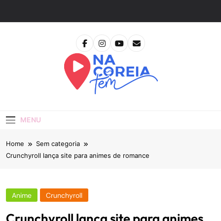
Skip
to
content
Na Coreia Tem
Tudo Sobre Dramas Coreanos E Cinema Asiático
MENU
Home
Sem categoria
Crunchyroll lança site para animes de romance
Anime
Crunchyroll
Crunchyroll lança site para animes