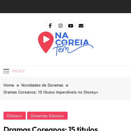
Skip
to
content
Na Coreia Tem
Tudo Sobre Dramas Coreanos E Cinema Asiático
MENU
Home
Novidades de Doramas
Dramas Coreanos: 15 títulos imperdíveis no Disney+
Disney+
Doramas Disney+
Dramas Coreanos: 15 títulos