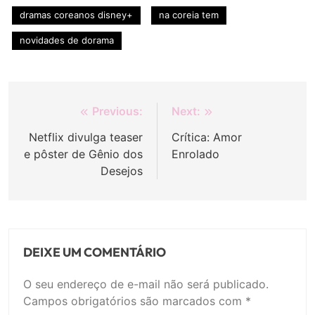
dramas coreanos disney+
na coreia tem
novidades de dorama
Navegação
Previous:
Next:
de
Netflix divulga teaser
Crítica: Amor
e pôster de Gênio dos
Enrolado
Post
Desejos
DEIXE UM COMENTÁRIO
O seu endereço de e-mail não será publicado.
Campos obrigatórios são marcados com
*