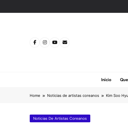
Skip
to
content
Início
Que
Home
Noticias de artistas coreanos
Kim Soo Hyu
Noticias De Artistas Coreanos