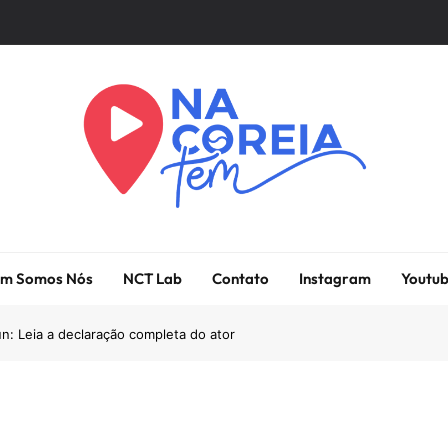
Na Coreia Tem
Tudo Sobre Dramas Coreanos E Cinema Asiático
m Somos Nós
NCT Lab
Contato
Instagram
Youtu
n: Leia a declaração completa do ator