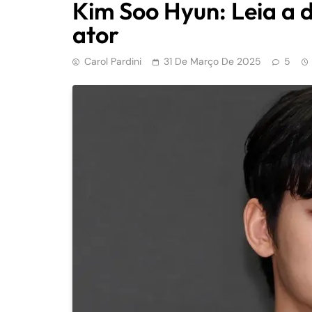
Kim Soo Hyun: Leia a 
ator
Carol Pardini
31 De Março De 2025
5