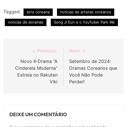
Tagged:
atriz coreana
noticias de artistas coreanos
noticias de doramas
Song Ji Eun e o YouTuber Park We
Navegação
Previous:
Next:
de
Novo K-Drama ”A
Setembro de 2024:
Cinderela Moderna”
Dramas Coreanos que
Post
Estreia no Rakuten
Você Não Pode
Viki
Perder!
DEIXE UM COMENTÁRIO