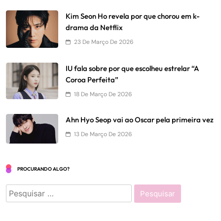
Kim Seon Ho revela por que chorou em k-
drama da Netflix
23 De Março De 2026
IU fala sobre por que escolheu estrelar “A
Coroa Perfeita”
18 De Março De 2026
Ahn Hyo Seop vai ao Oscar pela primeira vez
13 De Março De 2026
PROCURANDO ALGO?
Pesquisar
por: