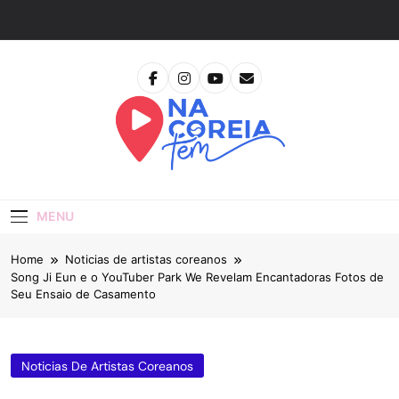
Skip
to
content
Na Coreia Tem
Tudo Sobre Dramas Coreanos E Cinema Asiático
MENU
Home
Noticias de artistas coreanos
Song Ji Eun e o YouTuber Park We Revelam Encantadoras Fotos de
Seu Ensaio de Casamento
Noticias De Artistas Coreanos