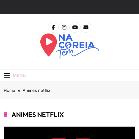
Skip
to
content
Na Coreia Tem
Tudo Sobre Dramas Coreanos E Cinema Asiático
MENU
Home
Animes netflix
ANIMES NETFLIX