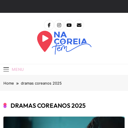
Skip
to
content
Na Coreia Tem
Tudo Sobre Dramas Coreanos E Cinema Asiático
MENU
Home
dramas coreanos 2025
DRAMAS COREANOS 2025