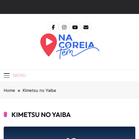
Skip
to
content
Na Coreia Tem
Tudo Sobre Dramas Coreanos E Cinema Asiático
MENU
Home
Kimetsu no Yaiba
KIMETSU NO YAIBA