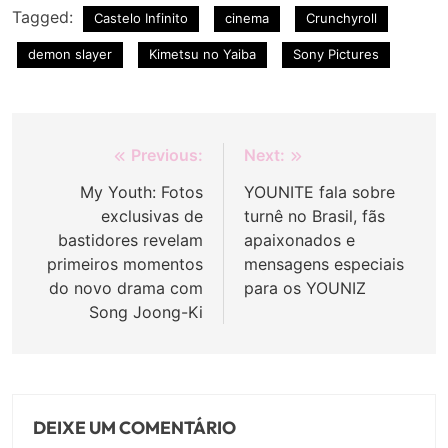
Tagged:
Castelo Infinito
cinema
Crunchyroll
demon slayer
Kimetsu no Yaiba
Sony Pictures
Navegação
Previous:
Next:
de
My Youth: Fotos
YOUNITE fala sobre
exclusivas de
turnê no Brasil, fãs
Post
bastidores revelam
apaixonados e
primeiros momentos
mensagens especiais
do novo drama com
para os YOUNIZ
Song Joong-Ki
DEIXE UM COMENTÁRIO