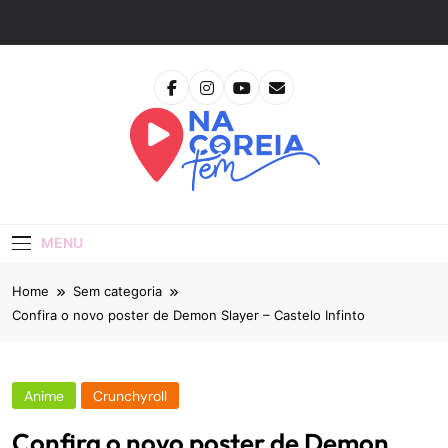
Skip
to
content
Na Coreia Tem
Tudo Sobre Dramas Coreanos E Cinema Asiático
MENU
Home
Sem categoria
Confira o novo poster de Demon Slayer – Castelo Infinto
Anime
Crunchyroll
Confira o novo poster de Demon