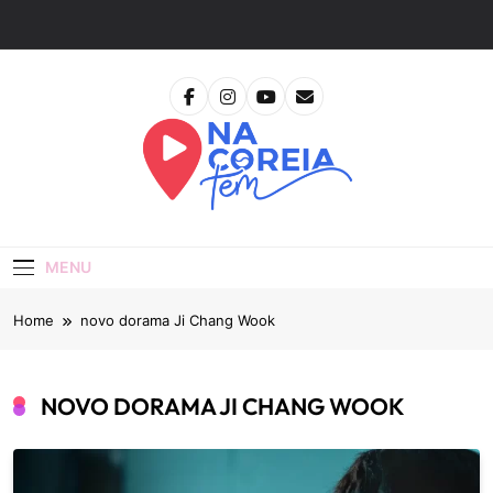
Skip
to
content
Na Coreia Tem
Tudo Sobre Dramas Coreanos E Cinema Asiático
MENU
Home
novo dorama Ji Chang Wook
NOVO DORAMA JI CHANG WOOK