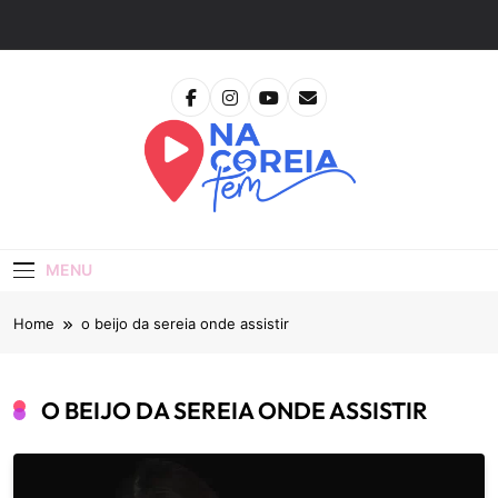
Skip
to
content
Na Coreia Tem
Tudo Sobre Dramas Coreanos E Cinema Asiático
MENU
Home
o beijo da sereia onde assistir
O BEIJO DA SEREIA ONDE ASSISTIR