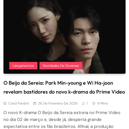
Lançamentos
Novidades De Doramas
O Beijo da Sereia: Park Min-young e Wi Ha-joon
revelam bastidores do novo k-drama do Prime Video
Carol Pardini
26 De Fevereiro De 2026
1
9 Mins
O novo K-drama O Beijo da Sereia estreia no Prime Video
no dia 02 de março e, desde já, desperta grande
expectativa entre os fãs brasileiros. Afinal, a produção