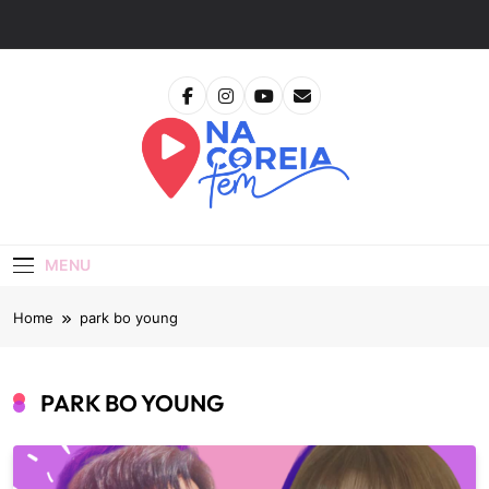
Skip
to
content
Na Coreia Tem
Tudo Sobre Dramas Coreanos E Cinema Asiático
MENU
Home
park bo young
PARK BO YOUNG