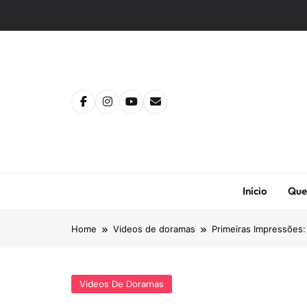
Skip
to
content
Início
Que
Home
Videos de doramas
Primeiras Impressões:
Videos De Doramas