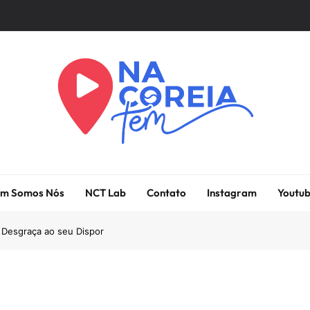
Na Coreia Tem
Tudo Sobre Dramas Coreanos E Cinema Asiático
m Somos Nós
NCT Lab
Contato
Instagram
Youtu
 Desgraça ao seu Dispor