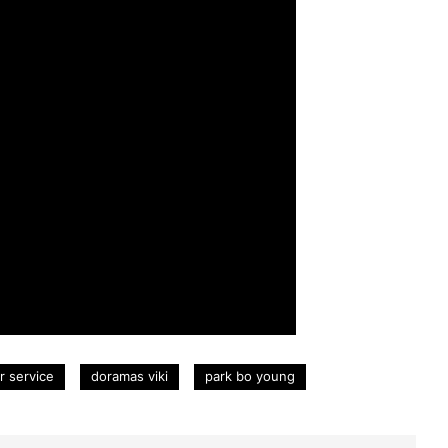
r service
doramas viki
park bo young