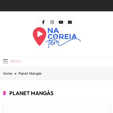
Skip
to
content
Na Coreia Tem
Tudo Sobre Dramas Coreanos E Cinema Asiático
MENU
Home
Planet Mangás
PLANET MANGÁS