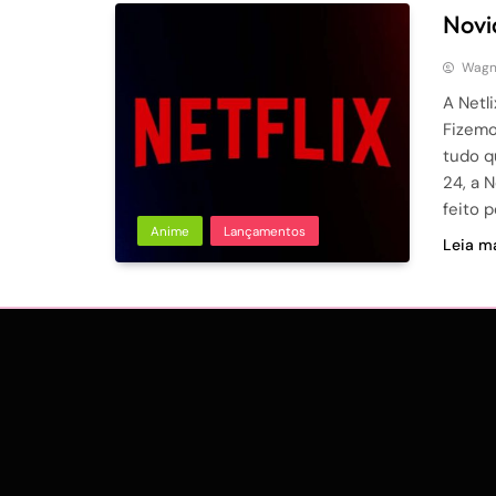
Novi
Wagne
A Netl
Fizemo
tudo q
24, a 
feito 
Anime
Lançamentos
Leia ma