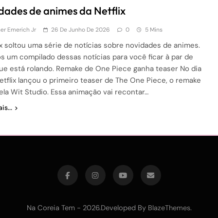
dades de animes da Netflix
r Emerich Jr
26 De Junho De 2026
0
5 Mins
ix soltou uma série de notícias sobre novidades de animes.
s um compilado dessas notícias para você ficar à par de
ue está rolando. Remake de One Piece ganha teaser No dia
Netflix lançou o primeiro teaser de The One Piece, o remake
pela Wit Studio. Essa animação vai recontar…
is...
Na Coreia Tem - 2026.Developed By
.
BlazeThemes