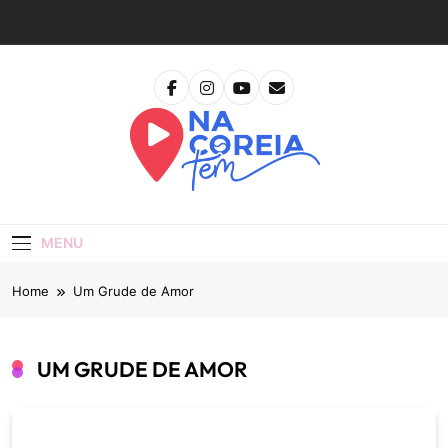
Skip
to
content
Na Coreia Tem
Tudo Sobre Dramas Coreanos E Cinema Asiático
MENU
Home
Um Grude de Amor
UM GRUDE DE AMOR