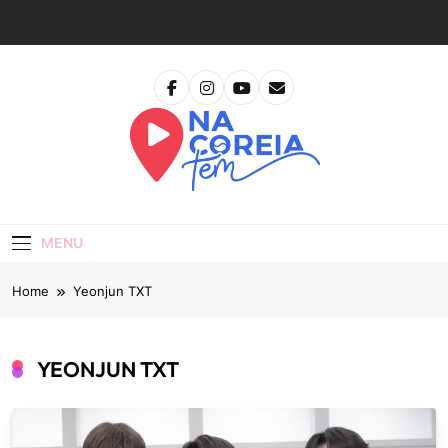
Skip
to
content
Na Coreia Tem
Tudo Sobre Dramas Coreanos E Cinema Asiático
MENU
Home
Yeonjun TXT
YEONJUN TXT