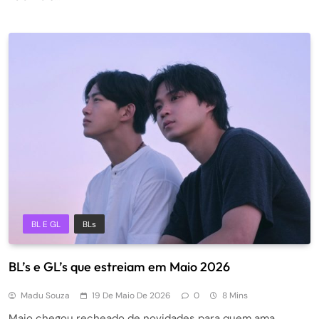
BL E GL
BLs
BL’s e GL’s que estreiam em Maio 2026
Madu Souza
19 De Maio De 2026
0
8 Mins
Maio chegou recheado de novidades para quem ama