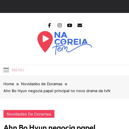
Skip
to
content
Na Coreia Tem
Tudo Sobre Dramas Coreanos E Cinema Asiático
MENU
Home
Novidades de Doramas
Ahn Bo Hyun negocia papel principal no novo drama da tvN
Novidades De Doramas
Ahn Bo Hyun negocia papel