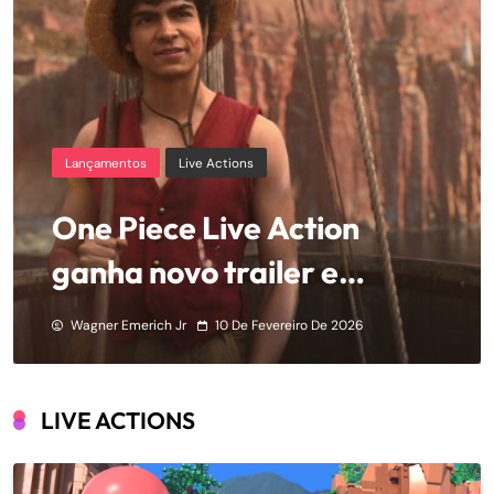
Lançamentos
Live Actions
One Piece Live Action
ganha novo trailer e
anuncia ativação
Wagner Emerich Jr
10 De Fevereiro De 2026
LIVE ACTIONS