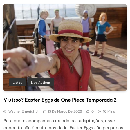
Listas
Live Actions
Viu isso? Easter Eggs de One Piece Temporada 2
Wagner Emerich Jr
13 De Março De 2026
0
16 Mins
Para quem acompanha o mundo das adaptações, esse
conceito não é muito novidade. Easter Eggs são pequenos