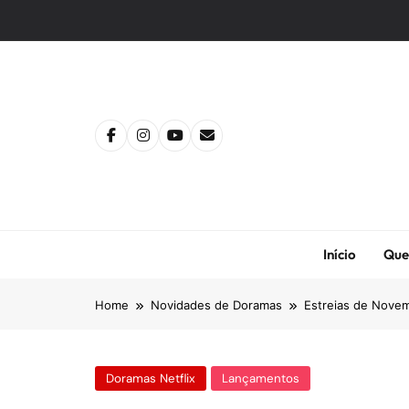
Skip
to
content
Início
Que
Home
Novidades de Doramas
Estreias de Novem
Doramas Netflix
Lançamentos