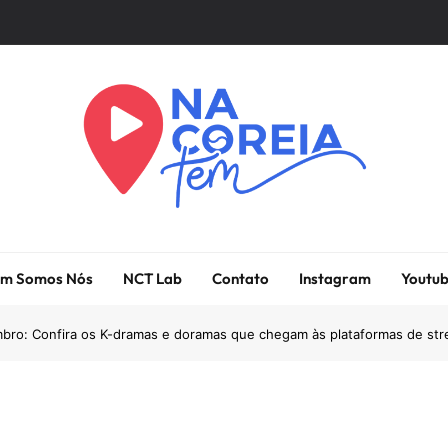
Na Coreia Tem
Tudo Sobre Dramas Coreanos E Cinema Asiático
m Somos Nós
NCT Lab
Contato
Instagram
Youtu
bro: Confira os K-dramas e doramas que chegam às plataformas de st