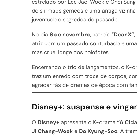
estrelado por Lee Jae-Wook e Choi Sung
dois irmãos gêmeos e uma antiga vizin
juventude e segredos do passado.
No dia
6 de novembro
, estreia
“Dear X”
,
atriz com um passado conturbado e uma 
mas cruel longe dos holofotes.
Encerrando o trio de lançamentos, o K-d
traz um enredo com troca de corpos, co
agradar fãs de dramas de época com fan
Disney+: suspense e vinga
O
Disney+
apresenta o K-drama
“A Cid
Ji Chang-Wook
e
Do Kyung-Soo
. A tr