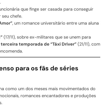
.
uncionária que finge ser casada para conseguir
 seu chefe.
 Amor”
, um romance universitário entre uma aluna
a”
(17/11), sobre ex-militares que se unem para
a
terceira temporada de “Táxi Driver”
(21/11), com
 encomenda.
nso para os fãs de séries
rma como um dos meses mais movimentados do
mocionais, romances encantadores e produções
s.