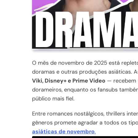
O mês de novembro de 2025 está replet
doramas e outras produções asiáticas. A
Viki, Disney+ e Prime Video
— recebem t
dorameiros, enquanto os fansubs també
público mais fiel.
Entre romances nostálgicos, thrillers inte
gêneros promete agradar a todos os tipos
asiáticas de novembro
.