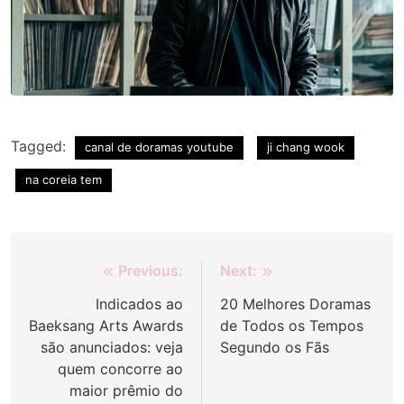
Tagged:
canal de doramas youtube
ji chang wook
na coreia tem
Navegação
Previous:
Next:
de
Indicados ao
20 Melhores Doramas
Baeksang Arts Awards
de Todos os Tempos
Post
são anunciados: veja
Segundo os Fãs
quem concorre ao
maior prêmio do