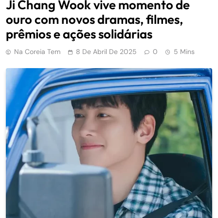
Ji Chang Wook vive momento de
ouro com novos dramas, filmes,
prêmios e ações solidárias
Na Coreia Tem
8 De Abril De 2025
0
5 Mins