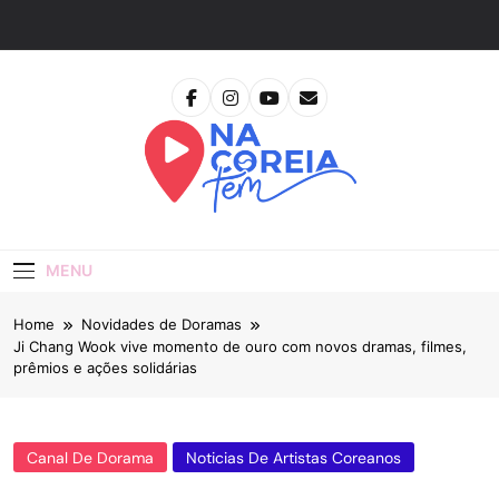
Skip
to
content
Na Coreia Tem
Tudo Sobre Dramas Coreanos E Cinema Asiático
MENU
Home
Novidades de Doramas
Ji Chang Wook vive momento de ouro com novos dramas, filmes,
prêmios e ações solidárias
Canal De Dorama
Noticias De Artistas Coreanos