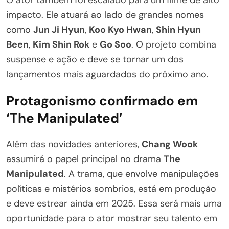
O ator também foi escalado para um filme de alto
impacto. Ele atuará ao lado de grandes nomes
como
Jun Ji Hyun
,
Koo Kyo Hwan
,
Shin Hyun
Been
,
Kim Shin Rok
e
Go Soo
. O projeto combina
suspense e ação e deve se tornar um dos
lançamentos mais aguardados do próximo ano.
Protagonismo confirmado em
‘The Manipulated’
Além das novidades anteriores,
Chang Wook
assumirá o papel principal no drama
The
Manipulated
. A trama, que envolve manipulações
políticas e mistérios sombrios, está em produção
e deve estrear ainda em 2025. Essa será mais uma
oportunidade para o ator mostrar seu talento em