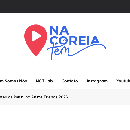
Na Coreia Tem
Tudo Sobre Dramas Coreanos E Cinema Asiático
m Somos Nós
NCT Lab
Contato
Instagram
Youtu
tes da Panini no Anime Friends 2026