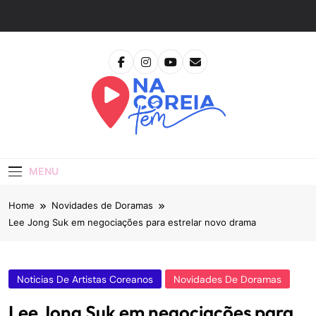
Skip
to
content
Na Coreia Tem
Tudo Sobre Dramas Coreanos E Cinema Asiático
MENU
Home
Novidades de Doramas
Lee Jong Suk em negociações para estrelar novo drama
Noticias De Artistas Coreanos
Novidades De Doramas
Lee Jong Suk em negociações para