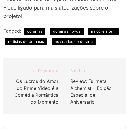
Fique ligado para mais atualizações sobre o
projeto!
Tagged:
doramas
doramas novos
na coreia tem
noticias de doramas
novidades de dorama
Navegação
Previous:
Next:
de
Os Lucros do Amor
Review: Fullmetal
do Prime Video é a
Alchemist – Edição
Post
Comédia Romântica
Especial de
do Momento
Aniversário